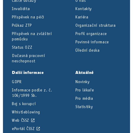
Časté dotazy
O nás
Invalidita
Kontakty
Příspěvek na péči
Kariéra
Průkaz ZTP
Organizační struktura
Příspěvek na zvláštní
Profil organizace
pomůcku
Povinné informace
Status OZZ
Úřední deska
Dočasná pracovní
neschopnost
Další informace
Aktuálně
GDPR
Novinky
Informace podle z. č.
Pro lékaře
106/1999 Sb.
Pro média
Boj s korupcí
Statistiky
Whistleblowing
Web ČSSZ
ePortál ČSSZ