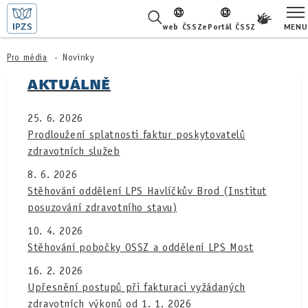
MENU
web ČSSZ
ePortál ČSSZ
ŽIVOTNÍ SITUACE
Pro média
Novinky
AKTUÁLNĚ
ČASTÉ DOTAZY
25. 6. 2026
O NÁS
Prodloužení splatnosti faktur poskytovatelů
zdravotních služeb
KARIÉRA
8. 6. 2026
PRO LÉKAŘE
Stěhování oddělení LPS Havlíčkův Brod (Institut
posuzování zdravotního stavu)
PRO MÉDIA
10. 4. 2026
Stěhování pobočky OSSZ a oddělení LPS Most
KONTAKTY
16. 2. 2026
Upřesnění postupů při fakturaci vyžádaných
zdravotních výkonů od 1. 1. 2026