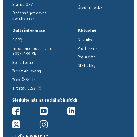
Status OZZ
Úřední deska
Dočasná pracovní
neschopnost
Další informace
Aktuálně
GDPR
Novinky
Informace podle z. č.
Pro lékaře
106/1999 Sb.
Pro média
Boj s korupcí
Statistiky
Whistleblowing
Web ČSSZ
ePortál ČSSZ
Sledujte nás na sociálních sítích
ODBĚR NOVINEK