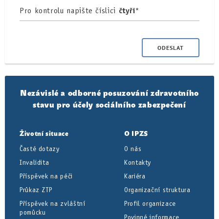
Pro kontrolu napište číslici
čtyři
*
Nezávislé a odborné posuzování zdravotního
stavu pro účely sociálního zabezpečení
Životní situace
O IPZS
Časté dotazy
O nás
Invalidita
Kontakty
Příspěvek na péči
Kariéra
Průkaz ZTP
Organizační struktura
Příspěvek na zvláštní
Profil organizace
pomůcku
Povinné informace