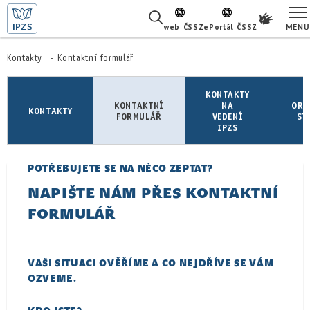
MENU
web ČSSZ
ePortál ČSSZ
ŽIVOTNÍ SITUACE
Kontakty
Kontaktní formulář
ČASTÉ DOTAZY
KONTAKTY
KONTAKTNÍ
NA
ORG
KONTAKTY
FORMULÁŘ
VEDENÍ
ST
O NÁS
IPZS
KARIÉRA
POTŘEBUJETE SE NA NĚCO ZEPTAT?
PRO LÉKAŘE
NAPIŠTE NÁM PŘES KONTAKTNÍ
FORMULÁŘ
PRO MÉDIA
KONTAKTY
VAŠI SITUACI OVĚŘÍME A CO NEJDŘÍVE SE VÁM
OZVEME.