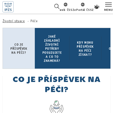
MENU
web ČSSZ
ePortál ČSSZ
ŽIVOTNÍ SITUACE
Životní situace
Péče
ČASTÉ DOTAZY
JAKÉ
ZÁKLADNÍ
K
KDY MOHU
CO JE
ŽIVOTNÍ
O NÁS
PŘÍSPĚVEK
PŘÍSPĚVEK
POTŘEBY
O 
NA PÉČI
NA PÉČI?
POSUZUJETE
ZÍSKAT?
A CO TO
P
KARIÉRA
ZNAMENÁ?
PRO LÉKAŘE
CO JE PŘÍSPĚVEK NA
PRO MÉDIA
PÉČI?
KONTAKTY