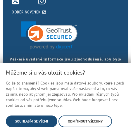
ODBĚR NOVINEK
Veškeré uvedené informace jsou zjednodušené, aby bylo
posudkové lékařství srozumitelnější. Přesná znění
Můžeme si u vás uložit cookies?
najdete v právních předpisech.
Co že to znamená? Cookies jsou malé datové soubory, které slouží
Prohlášení o přístupnosti
např. k tomu, aby si web pamatoval vaše nastavení a to, co vás
zajímá, nebo abychom jej zlepšovali. Pro ukládání různých typů
Mapa stránek
cookies od vás potřebujeme souhlas. Web bude fungovat i bez
© Česká správa sociálního zabezpečení
souhlasu, s ním ale o něco lépe.
SOUHLASÍM SE VŠEMI
ODMÍTNOUT VŠECHNY