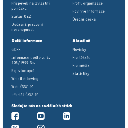
Příspěvek na zvláštní
Profil organizace
pomůcku
Povinné informace
Status OZZ
Úřední deska
Dočasná pracovní
neschopnost
Další informace
Aktuálně
GDPR
Novinky
Informace podle z. č.
Pro lékaře
106/1999 Sb.
Pro média
Boj s korupcí
Statistiky
Whistleblowing
Web ČSSZ
ePortál ČSSZ
Sledujte nás na sociálních sítích