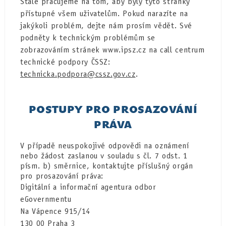
Stále pracujeme na tom, aby byly tyto stránky
přístupné všem uživatelům. Pokud narazíte na
jakýkoli problém, dejte nám prosím vědět. Své
podněty k technickým problémům se
zobrazováním stránek www.ipsz.cz na call centrum
technické podpory ČSSZ:
technicka.podpora@cssz.gov.cz
.
POSTUPY PRO PROSAZOVÁNÍ
PRÁVA
V případě neuspokojivé odpovědi na oznámení
nebo žádost zaslanou v souladu s čl. 7 odst. 1
písm. b) směrnice, kontaktujte příslušný orgán
pro prosazování práva:
Digitální a informační agentura odbor
eGovernmentu
Na Vápence 915/14
130 00 Praha 3