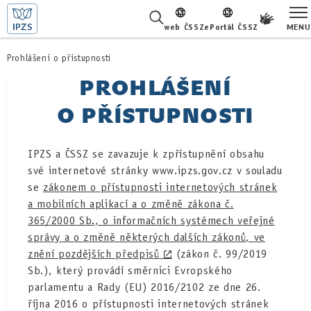
MENU
web ČSSZ
ePortál ČSSZ
ŽIVOTNÍ SITUACE
Prohlášení o přístupnosti
PROHLÁŠENÍ
ČASTÉ DOTAZY
O PŘÍSTUPNOSTI
O NÁS
IPZS a ČSSZ se zavazuje k zpřístupnění obsahu
KARIÉRA
své internetové stránky www.ipzs.gov.cz v souladu
se
zákonem o přístupnosti internetových stránek
PRO LÉKAŘE
a mobilních aplikací a o změně zákona č.
365/2000 Sb., o informačních systémech veřejné
PRO MÉDIA
správy a o změně některých dalších zákonů, ve
znění pozdějších předpisů
(zákon č. 99/2019
KONTAKTY
Sb.)
, který provádí směrnici Evropského
parlamentu a Rady (EU) 2016/2102 ze dne 26.
října 2016 o přístupnosti internetových stránek