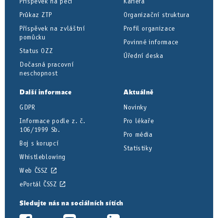
Příspěvek na péči
Kariéra
Průkaz ZTP
Organizační struktura
Příspěvek na zvláštní
Profil organizace
pomůcku
Povinné informace
Status OZZ
Úřední deska
Dočasná pracovní
neschopnost
Další informace
Aktuálně
GDPR
Novinky
Informace podle z. č.
Pro lékaře
106/1999 Sb.
Pro média
Boj s korupcí
Statistiky
Whistleblowing
Web ČSSZ
ePortál ČSSZ
Sledujte nás na sociálních sítích