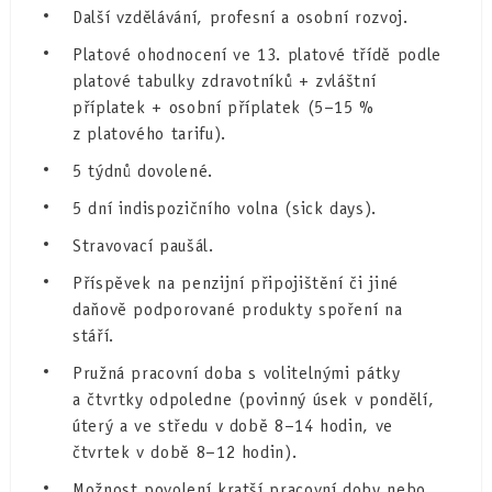
Další vzdělávání, profesní a osobní rozvoj.
Platové ohodnocení ve 13. platové třídě podle
platové tabulky zdravotníků + zvláštní
příplatek + osobní příplatek (5–15 %
z platového tarifu).
5 týdnů dovolené.
5 dní indispozičního volna (sick days).
Stravovací paušál.
Příspěvek na penzijní připojištění či jiné
daňově podporované produkty spoření na
stáří.
Pružná pracovní doba s volitelnými pátky
a čtvrtky odpoledne (povinný úsek v pondělí,
úterý a ve středu v době 8–14 hodin, ve
čtvrtek v době 8–12 hodin).
Možnost povolení kratší pracovní doby nebo