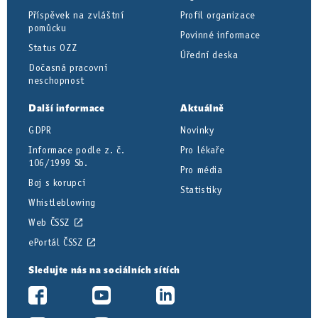
Příspěvek na zvláštní
Profil organizace
pomůcku
Povinné informace
Status OZZ
Úřední deska
Dočasná pracovní
neschopnost
Další informace
Aktuálně
GDPR
Novinky
Informace podle z. č.
Pro lékaře
106/1999 Sb.
Pro média
Boj s korupcí
Statistiky
Whistleblowing
Web ČSSZ
ePortál ČSSZ
Sledujte nás na sociálních sítích