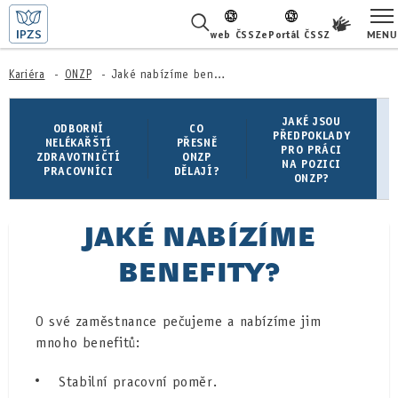
MENU
web ČSSZ
ePortál ČSSZ
ŽIVOTNÍ SITUACE
Kariéra
ONZP
Jaké nabízíme benefity?
ČASTÉ DOTAZY
JAKÉ JSOU
ODBORNÍ
CO
PŘEDPOKLADY
NELÉKAŘŠTÍ
PŘESNĚ
PRO PRÁCI
ZDRAVOTNIČTÍ
ONZP
O NÁS
NA POZICI
PRACOVNÍCI
DĚLAJÍ?
ONZP?
KARIÉRA
JAKÉ NABÍZÍME
PRO LÉKAŘE
BENEFITY?
PRO MÉDIA
O své zaměstnance pečujeme a nabízíme jim
KONTAKTY
mnoho benefitů:
Stabilní pracovní poměr.