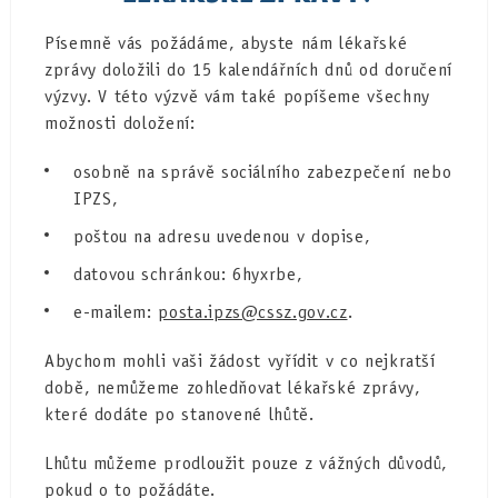
Písemně vás požádáme, abyste nám lékařské
zprávy doložili do 15 kalendářních dnů od doručení
výzvy. V této výzvě vám také popíšeme všechny
možnosti doložení:
osobně na správě sociálního zabezpečení nebo
IPZS,
poštou na adresu uvedenou v dopise,
datovou schránkou: 6hyxrbe,
e-mailem:
posta.ipzs@cssz.gov.cz
.
Abychom mohli vaši žádost vyřídit v co nejkratší
době, nemůžeme zohledňovat lékařské zprávy,
které dodáte po stanovené lhůtě.
Lhůtu můžeme prodloužit pouze z vážných důvodů,
pokud o to požádáte.