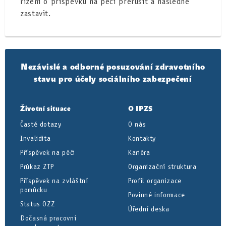
řízení o příspěvku na péči přerušit a následně
zastavit.
Nezávislé a odborné posuzování zdravotního
stavu pro účely sociálního zabezpečení
Životní situace
O IPZS
Časté dotazy
O nás
Invalidita
Kontakty
Příspěvek na péči
Kariéra
Průkaz ZTP
Organizační struktura
Příspěvek na zvláštní
Profil organizace
pomůcku
Povinné informace
Status OZZ
Úřední deska
Dočasná pracovní