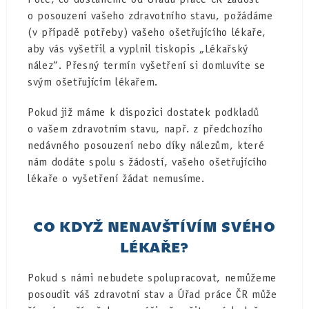
o posouzení vašeho zdravotního stavu, požádáme
(v případě potřeby) vašeho ošetřujícího lékaře,
aby vás vyšetřil a vyplnil tiskopis „Lékařský
nález“. Přesný termín vyšetření si domluvíte se
svým ošetřujícím lékařem.
Pokud již máme k dispozici dostatek podkladů
o vašem zdravotním stavu, např. z předchozího
nedávného posouzení nebo díky nálezům, které
nám dodáte spolu s žádostí, vašeho ošetřujícího
lékaře o vyšetření žádat nemusíme.
CO KDYŽ NENAVŠTÍVÍM SVÉHO
LÉKAŘE?
Pokud s námi nebudete spolupracovat, nemůžeme
posoudit váš zdravotní stav a Úřad práce ČR může