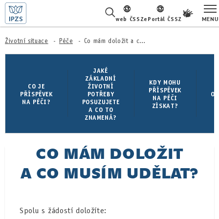
MENU
web ČSSZ
ePortál ČSSZ
ŽIVOTNÍ SITUACE
Životní situace
Péče
Co mám doložit a co musím udělat?
ČASTÉ DOTAZY
JAKÉ
ZÁKLADNÍ
K
KDY MOHU
CO JE
ŽIVOTNÍ
O NÁS
PŘÍSPĚVEK
PŘÍSPĚVEK
POTŘEBY
O 
NA PÉČI
NA PÉČI?
POSUZUJETE
ZÍSKAT?
A CO TO
P
KARIÉRA
ZNAMENÁ?
PRO LÉKAŘE
CO MÁM DOLOŽIT
PRO MÉDIA
A CO MUSÍM UDĚLAT?
KONTAKTY
Spolu s žádostí doložíte: