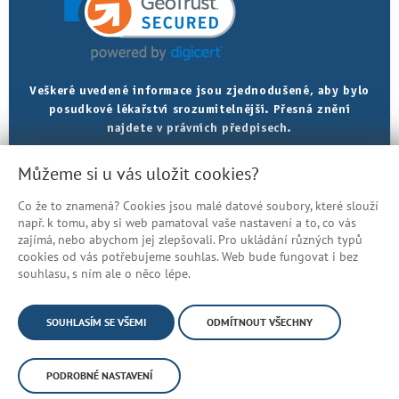
Veškeré uvedené informace jsou zjednodušené, aby bylo
posudkové lékařství srozumitelnější. Přesná znění
najdete v právních předpisech.
Můžeme si u vás uložit cookies?
Prohlášení o přístupnosti
Mapa stránek
Co že to znamená? Cookies jsou malé datové soubory, které slouží
např. k tomu, aby si web pamatoval vaše nastavení a to, co vás
© Česká správa sociálního zabezpečení
zajímá, nebo abychom jej zlepšovali. Pro ukládání různých typů
cookies od vás potřebujeme souhlas. Web bude fungovat i bez
souhlasu, s ním ale o něco lépe.
SOUHLASÍM SE VŠEMI
ODMÍTNOUT VŠECHNY
PODROBNÉ NASTAVENÍ