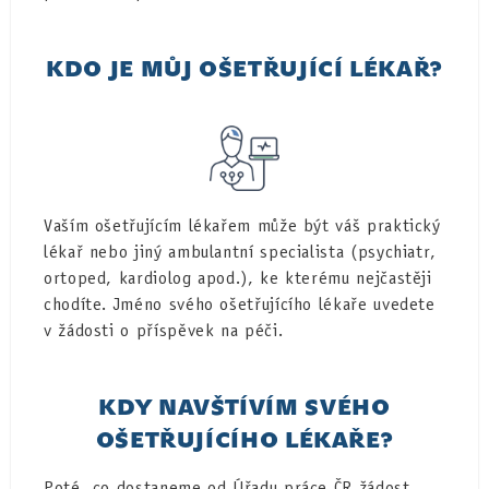
KDO JE MŮJ OŠETŘUJÍCÍ LÉKAŘ?
Vaším ošetřujícím lékařem může být váš praktický
lékař nebo jiný ambulantní specialista (psychiatr,
ortoped, kardiolog apod.), ke kterému nejčastěji
chodíte. Jméno svého ošetřujícího lékaře uvedete
v žádosti o příspěvek na péči.
KDY NAVŠTÍVÍM SVÉHO
OŠETŘUJÍCÍHO LÉKAŘE?
Poté, co dostaneme od Úřadu práce ČR žádost