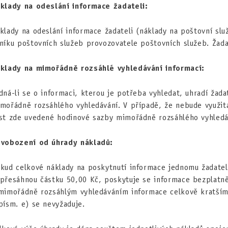
klady na odeslání informace žadateli:
klady na odeslání informace žadateli (náklady na poštovní služ
níku poštovních služeb provozovatele poštovních služeb. Žada
klady na mimořádně rozsáhlé vyhledávání informací:
dná-li se o informaci, kterou je potřeba vyhledat, uhradí žada
mořádně rozsáhlého vyhledávání. V případě, že nebude využit
st zde uvedené hodinové sazby mimořádně rozsáhlého vyhledá
vobození od úhrady nákladů:
kud celkové náklady na poskytnutí informace jednomu žadateli
přesáhnou částku 50,00 Kč, poskytuje se informace bezplatně
mimořádně rozsáhlým vyhledáváním informace celkově kratším 
písm. e) se nevyžaduje.