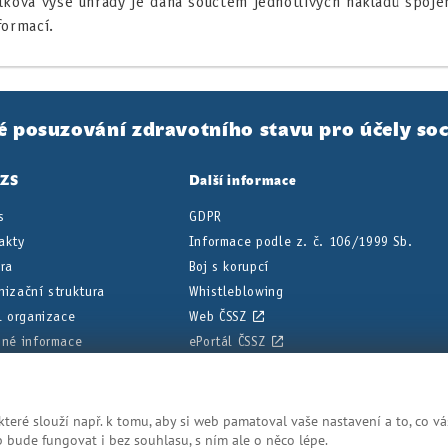
lková výše úhrady je dána součtem jednotlivých nákladů spoj
formací.
é posuzování zdravotního stavu pro účely soc
PZS
Další informace
s
GDPR
akty
Informace podle z. č. 106/1999 Sb.
éra
Boj s korupcí
nizační struktura
Whistleblowing
il organizace
Web ČSSZ
nné informace
ePortál ČSSZ
ní deska
eré slouží např. k tomu, aby si web pamatoval vaše nastavení a to, co vá
dnodušené, aby bylo posudkové lékařství srozumitelnější. Přesná z
bude fungovat i bez souhlasu, s ním ale o něco lépe.