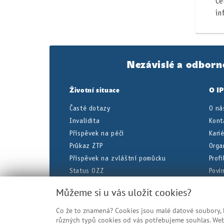
Ce
in
Nezávislé a odborn
Životní situace
O I
Časté dotazy
O ná
Invalidita
Kont
Příspěvek na péči
Kari
Průkaz ZTP
Orga
Příspěvek na zvláštní pomůcku
Prof
Status OZZ
Povi
Dočasná pracovní neschopnost
Úřed
Můžeme si u vás uložit cookies?
Co že to znamená? Cookies jsou malé datové soubory, kt
Veškeré uvedené informace jsou zje
různých typů cookies od vás potřebujeme souhlas. Web 