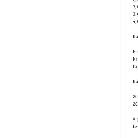
3,
3,
4,
Ná
Pu
Kr
to
Ná
20
20
V 
te