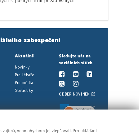
ených s poskytnutím požadovaných
iálního zabezpečení
Aktuálně
Sledujte nás na
sociálních sítích
Novinky
Pro lékaře
Pro média
Statistiky
ODBĚR NOVINEK
s zajímá, nebo abychom jej zlepšovali. Pro ukládání
nění najdete v právních předpisech.