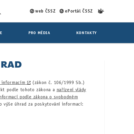
web ČSSZ
ePortál ČSSZ
E
PRO MÉDIA
KONTAKTY
HRAD
 informacím
(zákon č. 106/1999 Sb.)
jekt podle tohoto zákona a
nařízení vlády
 informací podle zákona o svobodném
o výše úhrad za poskytování informací: