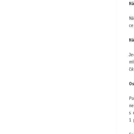
Ná
Ná
ce
Ná
Je
mi
čá
Os
Po
ne
s 
1 