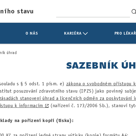
tního stavu
O NÁS
KARIÉRA
PRO LÉKAŘ
ník úhrad
SAZEBNÍK Ú
souladu s § 5 odst. 1 písm. e)
zákona o svobodném přístupu k
stitut posuzování zdravotního stavu (IPZS) jako povinný sub
zásadách stanovení úhrad a licenčních odměn za poskytování
ístupu k informacím
(nařízení č. 173/2006 Sb.), stanoví tyt
klady na pořízení kopií (tisku):
00 Kč za pořízení jedné strany výtisku (kopie) formátu A4;