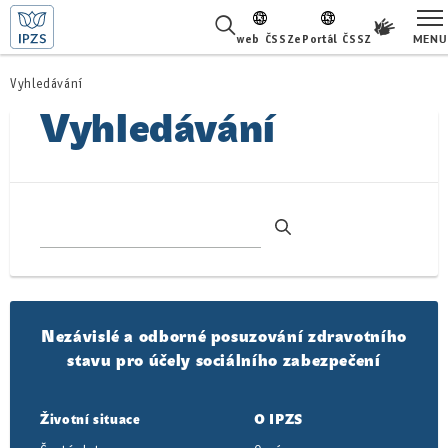
MENU
web ČSSZ
ePortál ČSSZ
ŽIVOTNÍ SITUACE
Vyhledávání
Vyhledávání
ČASTÉ DOTAZY
O NÁS
KARIÉRA
PRO LÉKAŘE
PRO MÉDIA
Nezávislé a odborné posuzování zdravotního
stavu pro účely sociálního zabezpečení
KONTAKTY
Životní situace
O IPZS