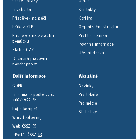
Časté dotazy
O nás
Invalidita
Kontakty
Příspěvek na péči
Kariéra
Průkaz ZTP
Organizační struktura
Příspěvek na zvláštní
Profil organizace
pomůcku
Povinné informace
Status OZZ
Úřední deska
Dočasná pracovní
neschopnost
Další informace
Aktuálně
GDPR
Novinky
Informace podle z. č.
Pro lékaře
106/1999 Sb.
Pro média
Boj s korupcí
Statistiky
Whistleblowing
Web ČSSZ
ePortál ČSSZ