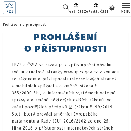
MENU
web ČSSZ
ePortál ČSSZ
ŽIVOTNÍ SITUACE
Prohlášení o přístupnosti
PROHLÁŠENÍ
ČASTÉ DOTAZY
O PŘÍSTUPNOSTI
O NÁS
IPZS a ČSSZ se zavazuje k zpřístupnění obsahu
KARIÉRA
své internetové stránky www.ipzs.gov.cz v souladu
se
zákonem o přístupnosti internetových stránek
PRO LÉKAŘE
a mobilních aplikací a o změně zákona č.
365/2000 Sb., o informačních systémech veřejné
PRO MÉDIA
správy a o změně některých dalších zákonů, ve
znění pozdějších předpisů
(zákon č. 99/2019
KONTAKTY
Sb.)
, který provádí směrnici Evropského
parlamentu a Rady (EU) 2016/2102 ze dne 26.
října 2016 o přístupnosti internetových stránek