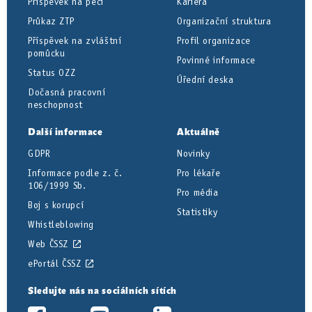
Příspěvek na péči
Kariéra
Průkaz ZTP
Organizační struktura
Příspěvek na zvláštní
Profil organizace
pomůcku
Povinné informace
Status OZZ
Úřední deska
Dočasná pracovní
neschopnost
Další informace
Aktuálně
GDPR
Novinky
Informace podle z. č.
Pro lékaře
106/1999 Sb.
Pro média
Boj s korupcí
Statistiky
Whistleblowing
Web ČSSZ
ePortál ČSSZ
Sledujte nás na sociálních sítích