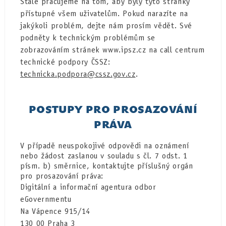
Stále pracujeme na tom, aby byly tyto stránky
přístupné všem uživatelům. Pokud narazíte na
jakýkoli problém, dejte nám prosím vědět. Své
podněty k technickým problémům se
zobrazováním stránek www.ipsz.cz na call centrum
technické podpory ČSSZ:
technicka.podpora@cssz.gov.cz
.
POSTUPY PRO PROSAZOVÁNÍ
PRÁVA
V případě neuspokojivé odpovědi na oznámení
nebo žádost zaslanou v souladu s čl. 7 odst. 1
písm. b) směrnice, kontaktujte příslušný orgán
pro prosazování práva:
Digitální a informační agentura odbor
eGovernmentu
Na Vápence 915/14
130 00 Praha 3