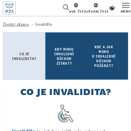
MENU
web ČSSZ
ePortál ČSSZ
ŽIVOTNÍ SITUACE
Životní situace
Invalidita
ČASTÉ DOTAZY
KDE A JAK
KDY MOHU
MOHU
O NÁS
CO JE
INVALIDNÍ
O INVALIDNÍ
INVALIDITA?
DŮCHOD
DŮCHOD
ZÍSKAT?
POŽÁDAT?
KARIÉRA
PRO LÉKAŘE
CO JE INVALIDITA?
PRO MÉDIA
KONTAKTY