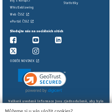
Boj s korupcí
Statistiky
Whistleblowing
Web ČSSZ
ePortál ČSSZ
Sledujte nás na sociálních sítích
ODBĚR NOVINEK
Veškeré uvedené informace jsou zjednodušené, aby bylo
posudkové lékařství srozumitelnější. Přesná znění
Můžeme si u vás uložit cookies?
najdete v právních předpisech.