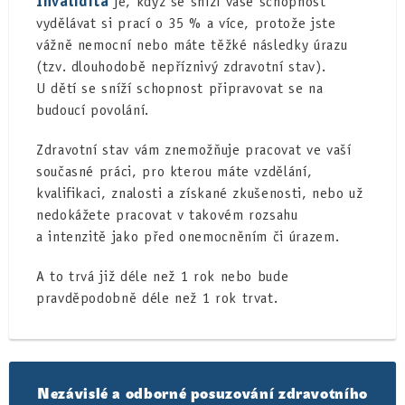
Invalidita
je, když se sníží vaše schopnost
vydělávat si prací o 35 % a více, protože jste
vážně nemocní nebo máte těžké následky úrazu
(tzv. dlouhodobě nepříznivý zdravotní stav).
U dětí se sníží schopnost připravovat se na
budoucí povolání.
Zdravotní stav vám znemožňuje pracovat ve vaší
současné práci, pro kterou máte vzdělání,
kvalifikaci, znalosti a získané zkušenosti, nebo už
nedokážete pracovat v takovém rozsahu
a intenzitě jako před onemocněním či úrazem.
A to trvá již déle než 1 rok nebo bude
pravděpodobně déle než 1 rok trvat.
Nezávislé a odborné posuzování zdravotního