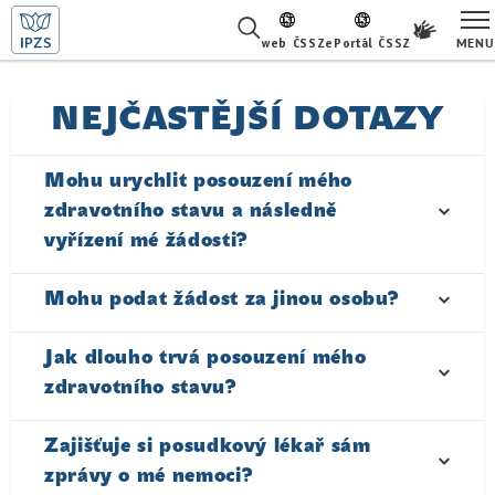
MENU
web ČSSZ
ePortál ČSSZ
ŽIVOTNÍ SITUACE
NEJČASTĚJŠÍ DOTAZY
ČASTÉ DOTAZY
Mohu urychlit posouzení mého
O NÁS
zdravotního stavu a následně
vyřízení mé žádosti?
KARIÉRA
Mohu podat žádost za jinou osobu?
PRO LÉKAŘE
PRO MÉDIA
Jak dlouho trvá posouzení mého
zdravotního stavu?
KONTAKTY
Zajišťuje si posudkový lékař sám
zprávy o mé nemoci?