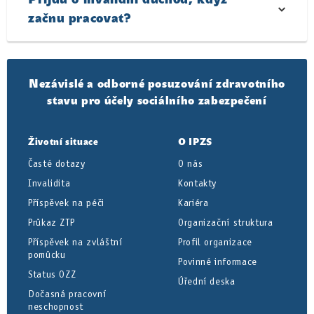
Přijdu o invalidní důchod, když
začnu pracovat?
Nezávislé a odborné posuzování zdravotního
stavu pro účely sociálního zabezpečení
Životní situace
O IPZS
Časté dotazy
O nás
Invalidita
Kontakty
Příspěvek na péči
Kariéra
Průkaz ZTP
Organizační struktura
Příspěvek na zvláštní
Profil organizace
pomůcku
Povinné informace
Status OZZ
Úřední deska
Dočasná pracovní
neschopnost