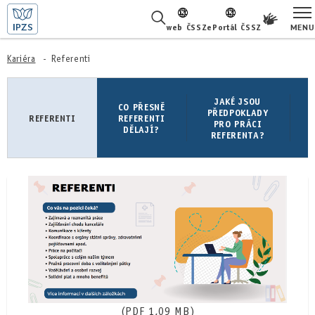
MENU
web ČSSZ
ePortál ČSSZ
ŽIVOTNÍ SITUACE
Kariéra
Referenti
ČASTÉ DOTAZY
JAKÉ JSOU
CO PŘESNĚ
PŘEDPOKLADY
REFERENTI
REFERENTI
PRO PRÁCI
O NÁS
DĚLAJÍ?
REFERENTA?
KARIÉRA
PRO LÉKAŘE
PRO MÉDIA
KONTAKTY
(PDF 1,09 MB)