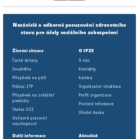
Nezávislé a odborné posuzování zdravotního
stavu pro účely sociálního zabezpečení
Životní situace
O IPZS
Časté dotazy
O nás
Invalidita
Kontakty
Příspěvek na péči
Kariéra
Průkaz ZTP
Organizační struktura
Příspěvek na zvláštní
Profil organizace
pomůcku
Povinné informace
Status OZZ
Úřední deska
Dočasná pracovní
neschopnost
Další informace
Aktuálně