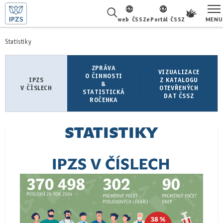
MENU
web ČSSZ
ePortál ČSSZ
ŽIVOTNÍ SITUACE
Statistiky
ČASTÉ DOTAZY
ZPRÁVA
VIZUALIZACE
O ČINNOSTI
IPZS
Z KATALOGU
&
V ČÍSLECH
OTEVŘENÝCH
O NÁS
STATISTICKÁ
DAT ČSSZ
ROČENKA
KARIÉRA
STATISTIKY
PRO LÉKAŘE
PRO MÉDIA
KONTAKTY