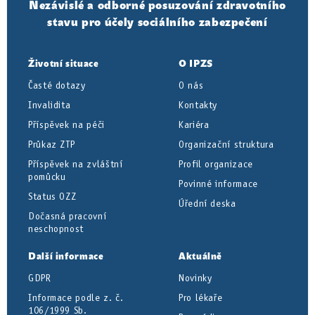
Nezávislé a odborné posuzování zdravotního
stavu pro účely sociálního zabezpečení
Životní situace
O IPZS
Časté dotazy
O nás
Invalidita
Kontakty
Příspěvek na péči
Kariéra
Průkaz ZTP
Organizační struktura
Příspěvek na zvláštní
Profil organizace
pomůcku
Povinné informace
Status OZZ
Úřední deska
Dočasná pracovní
neschopnost
Další informace
Aktuálně
GDPR
Novinky
Informace podle z. č.
Pro lékaře
106/1999 Sb.