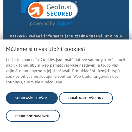
Veškeré uvedené informace jsou zjednodušené, aby bylo
posudkové lékařství srozumitelnější. Přesná znění
Můžeme si u vás uložit cookies?
najdete v právních předpisech.
Co že to znamená? Cookies jsou malé datové soubory, které slouží
Prohlášení o přístupnosti
např. k tomu, aby si web pamatoval vaše nastavení a to, co vás
zajímá, nebo abychom jej zlepšovali. Pro ukládání různých typů
Mapa stránek
cookies od vás potřebujeme souhlas. Web bude fungovat i bez
© Česká správa sociálního zabezpečení
souhlasu, s ním ale o něco lépe.
SOUHLASÍM SE VŠEMI
ODMÍTNOUT VŠECHNY
PODROBNÉ NASTAVENÍ