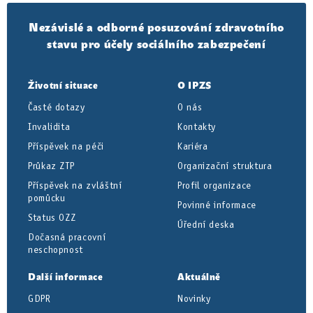
Nezávislé a odborné posuzování zdravotního
stavu pro účely sociálního zabezpečení
Životní situace
O IPZS
Časté dotazy
O nás
Invalidita
Kontakty
Příspěvek na péči
Kariéra
Průkaz ZTP
Organizační struktura
Příspěvek na zvláštní
Profil organizace
pomůcku
Povinné informace
Status OZZ
Úřední deska
Dočasná pracovní
neschopnost
Další informace
Aktuálně
GDPR
Novinky