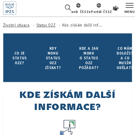
MENU
web ČSSZ
ePortál ČSSZ
ŽIVOTNÍ SITUACE
Životní situace
Status OZZ
Kde získám další informace?
ČASTÉ DOTAZY
KDY
KDE A JAK
CO MÁM
CO JE
MOHU
MOHU
DOLOŽIT
O NÁS
STATUS
STATUS
O STATUS
A CO
OZZ?
OZZ
OZZ
MUSÍM
ZÍSKAT?
POŽÁDAT?
UDĚLAT?
KARIÉRA
PRO LÉKAŘE
KDE ZÍSKÁM DALŠÍ
PRO MÉDIA
INFORMACE?
KONTAKTY