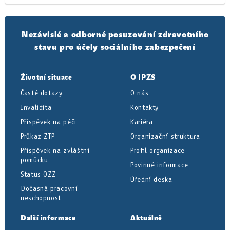
Nezávislé a odborné posuzování zdravotního
stavu pro účely sociálního zabezpečení
Životní situace
O IPZS
Časté dotazy
O nás
Invalidita
Kontakty
Příspěvek na péči
Kariéra
Průkaz ZTP
Organizační struktura
Příspěvek na zvláštní
Profil organizace
pomůcku
Povinné informace
Status OZZ
Úřední deska
Dočasná pracovní
neschopnost
Další informace
Aktuálně