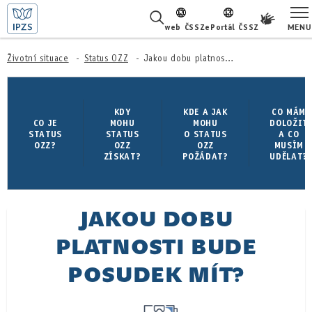
MENU
web ČSSZ
ePortál ČSSZ
ŽIVOTNÍ SITUACE
Životní situace
Status OZZ
Jakou dobu platnosti bude posudek mít?
ČASTÉ DOTAZY
KDY
KDE A JAK
CO MÁM
CO JE
MOHU
MOHU
DOLOŽIT
O NÁS
STATUS
STATUS
O STATUS
A CO
OZZ?
OZZ
OZZ
MUSÍM
ZÍSKAT?
POŽÁDAT?
UDĚLAT?
KARIÉRA
PRO LÉKAŘE
JAKOU DOBU
PRO MÉDIA
PLATNOSTI BUDE
KONTAKTY
POSUDEK MÍT?