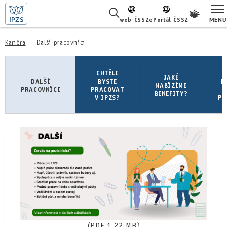
MENU
web ČSSZ
ePortál ČSSZ
ŽIVOTNÍ SITUACE
Kariéra
Další pracovníci
ČASTÉ DOTAZY
CHTĚLI
JAKÉ
DALŠÍ
BYSTE
N
NABÍZÍME
PRACOVNÍCI
PRACOVAT
P
O NÁS
BENEFITY?
V IPZS?
PO
KARIÉRA
PRO LÉKAŘE
PRO MÉDIA
KONTAKTY
(PDF 1,22 MB)