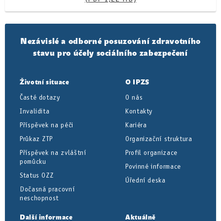
Nezávislé a odborné posuzování zdravotního
stavu pro účely sociálního zabezpečení
Životní situace
O IPZS
Časté dotazy
O nás
Invalidita
Kontakty
Příspěvek na péči
Kariéra
Průkaz ZTP
Organizační struktura
Příspěvek na zvláštní
Profil organizace
pomůcku
Povinné informace
Status OZZ
Úřední deska
Dočasná pracovní
neschopnost
Další informace
Aktuálně