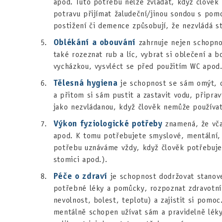
apod. Tuto potřebu nelze zvládat, když člověk
potravu přijímat žaludeční/jinou sondou s po
postižení či demence způsobují, že nezvládá st
Oblékání a obouvání
zahrnuje nejen schopnos
také rozeznat rub a líc, vybrat si oblečení a 
vycházkou, vysvléct se před použitím WC apod
Tělesná hygiena
je schopnost se sám omýt, os
a přitom si sám pustit a zastavit vodu, připra
jako nezvládanou, když člověk nemůže používat
Výkon fyziologické potřeby
znamená, že vča
apod. K tomu potřebujete smyslové, mentální, 
potřebu uznáváme vždy, když člověk potřebuje
stomici apod.).
Péče o zdraví
je schopnost dodržovat stanove
potřebné léky a pomůcky, rozpoznat zdravotní
nevolnost, bolest, teplotu) a zajistit si pomoc
mentálně schopen užívat sám a pravidelně léky,