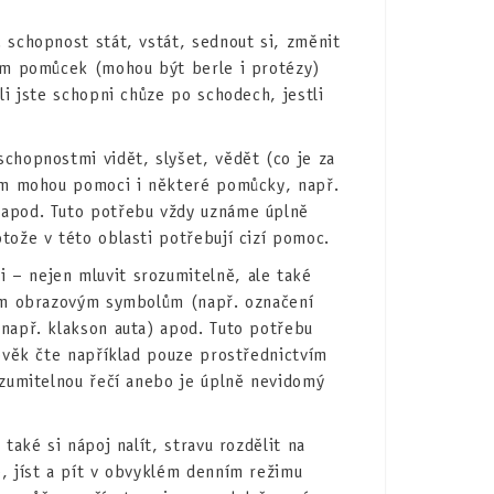
 schopnost stát, vstát, sednout si, změnit
tím pomůcek (mohou být berle i protézy)
li jste schopni chůze po schodech, jestli
schopnostmi vidět, slyšet, vědět (co je za
vám mohou pomoci i některé pomůcky, např.
 apod. Tuto potřebu vždy uznáme úplně
tože v této oblasti potřebují cizí pomoc.
i – nejen mluvit srozumitelně, ale také
ním obrazovým symbolům (např. označení
např. klakson auta) apod. Tuto potřebu
lověk čte například pouze prostřednictvím
ozumitelnou řečí anebo je úplně nevidomý
 také si nápoj nalít, stravu rozdělit na
, jíst a pít v obvyklém denním režimu