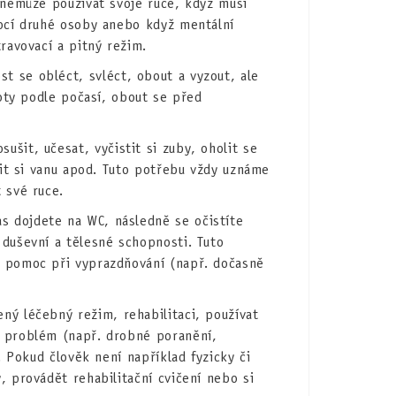
 nemůže používat svoje ruce, když musí
mocí druhé osoby anebo když mentální
ravovací a pitný režim.
t se obléct, svléct, obout a vyzout, ale
boty podle počasí, obout se před
.
ušit, učesat, vyčistit si zuby, oholit se
vit si vanu apod. Tuto potřebu vždy uznáme
 své ruce.
s dojdete na WC, následně se očistíte
duševní a tělesné schopnosti. Tuto
 pomoc při vyprazdňování (např. dočasně
ný léčebný režim, rehabilitaci, používat
 problém (např. drobné poranění,
. Pokud člověk není například fyzicky či
 provádět rehabilitační cvičení nebo si