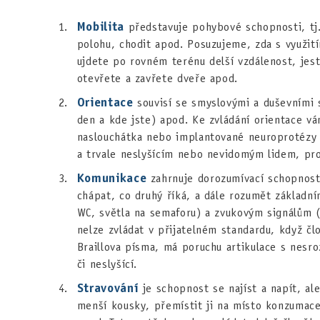
Mobilita
představuje pohybové schopnosti, tj.
polohu, chodit apod. Posuzujeme, zda s využi
ujdete po rovném terénu delší vzdálenost, jest
otevřete a zavřete dveře apod.
Orientace
souvisí se smyslovými a duševními 
den a kde jste) apod. Ke zvládání orientace 
naslouchátka nebo implantované neuroprotézy
a trvale neslyšícím nebo nevidomým lidem, pro
Komunikace
zahrnuje dorozumívací schopnost
chápat, co druhý říká, a dále rozumět základ
WC, světla na semaforu) a zvukovým signálům (
nelze zvládat v přijatelném standardu, když č
Braillova písma, má poruchu artikulace s nesr
či neslyšící.
Stravování
je schopnost se najíst a napít, ale
menší kousky, přemístit ji na místo konzumace