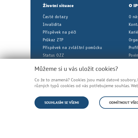
Životní situace
O I
Časté dotazy
O ná
Invalidita
Kont
Příspěvek na péči
Kari
Průkaz ZTP
Orga
Příspěvek na zvláštní pomůcku
Prof
Status OZZ
Povi
Dočasná pracovní neschopnost
Úřed
Můžeme si u vás uložit cookies?
Co že to znamená? Cookies jsou malé datové soubory, kt
Veškeré uvedené informace jsou zje
různých typů cookies od vás potřebujeme souhlas. Web 
© Česká správa sociálního zabezpečení
SOUHLASÍM SE VŠEMI
ODMÍTNOUT VŠE