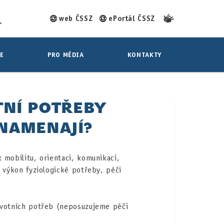
web ČSSZ
ePortál ČSSZ
E
PRO MÉDIA
KONTAKTY
TNÍ POTŘEBY
ZNAMENAJÍ?
 mobilitu, orientaci, komunikaci,
, výkon fyziologické potřeby, péči
ivotních potřeb (neposuzujeme péči