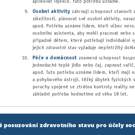
aplikovat injekce, tuto potřebu uznáme.
Osobní aktivity
zahrnují schopnost stanovit 
záležitosti, plánovat své osobní aktivity, nava
apod. Potřebu uznáme lidem, kteří vůbec ner
osobního asistenta, aby mohli pracovat nebo se
případně dětem, které potřebují individuální 
jejich zdravotní stav vyžaduje nepřetržitý dohl
Péče o domácnost
znamená schopnost hospoda
jednoduché teplé jídlo nebo čaj, zapnout vařič
apod. Tuto potřebu uznáme lidem, kteří mají 
a pohybového ústrojí, těžký úbytek fyzických 
poruchy spojené se ztrátou kontroly reality ne
základní potřebu hodnotíme od věku 18 let.
é posuzování zdravotního stavu pro účely soc