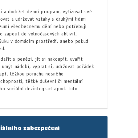
si a dodržet denní program, vyřizovat své
zovat a udržovat vztahy s druhými lidmi
ozumí všeobecnému dění nebo potřebují
 zapojit do volnočasových aktivit,
výuku v domácím prostředí, anebo pokud
ed.
řit s penězi, jít si nakoupit, uvařit
, umýt nádobí, vyprat si, udržovat pořádek
např. těžkou poruchu nosného
schopností, těžké duševní či mentální
bo sociální dezintegrací apod. Tuto
iálního zabezpečení