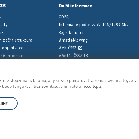
PZS
Další informace
s
GDPR
akty
Informace podle z. č. 106/1999 Sb.
éra
Boj s korupcí
nizační struktura
Whistleblowing
il organizace
Web ČSSZ
nné informace
ePortál ČSSZ
ní deska
eré slouží např. k tomu, aby si web pamatoval vaše nastavení a to, co vá
dnodušené, aby bylo posudkové lékařství srozumitelnější. Přesná z
bude fungovat i bez souhlasu, s ním ale o něco lépe.
CHNY