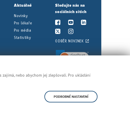
Aktuálně
Sledujte nás na
sociálních sítích
Novinky
Pro lékaře
Pro média
Statistiky
ODBĚR NOVINEK
s zajímá, nebo abychom jej zlepšovali. Pro ukládání
nění najdete v právních předpisech.
Prohlášení o přístupnosti
Mapa stránek
PODROBNÉ NASTAVENÍ