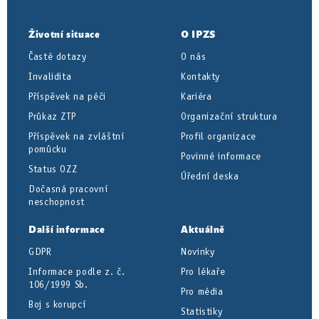
Životní situace
O IPZS
Časté dotazy
O nás
Invalidita
Kontakty
Příspěvek na péči
Kariéra
Průkaz ZTP
Organizační struktura
Příspěvek na zvláštní
Profil organizace
pomůcku
Povinné informace
Status OZZ
Úřední deska
Dočasná pracovní
neschopnost
Další informace
Aktuálně
GDPR
Novinky
Informace podle z. č.
Pro lékaře
106/1999 Sb.
Pro média
Boj s korupcí
Statistiky