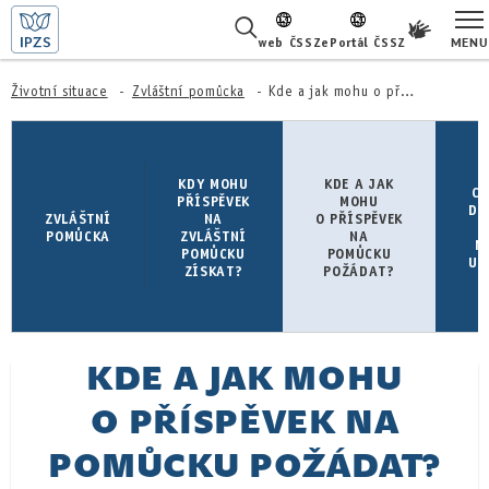
MENU
web ČSSZ
ePortál ČSSZ
ŽIVOTNÍ SITUACE
Životní situace
Zvláštní pomůcka
Kde a jak mohu o příspěvek na pomůcku požádat?
ČASTÉ DOTAZY
KDY MOHU
KDE A JAK
C
O NÁS
PŘÍSPĚVEK
MOHU
DO
ZVLÁŠTNÍ
NA
O PŘÍSPĚVEK
POMŮCKA
ZVLÁŠTNÍ
NA
M
KARIÉRA
POMŮCKU
POMŮCKU
UD
ZÍSKAT?
POŽÁDAT?
PRO LÉKAŘE
PRO MÉDIA
KDE A JAK MOHU
KONTAKTY
O PŘÍSPĚVEK NA
POMŮCKU POŽÁDAT?