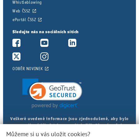
Whistleblowing
Web ČSSZ
ePortál ČSSZ
Sledujte nás na sociálních sítích
ODBĚR NOVINEK
Veškeré uvedené informace jsou zjednodušené, aby bylo
posudkové lékařství srozumitelnější. Přesná znění
najdete v právních předpisech.
Můžeme si u vás uložit cookies?