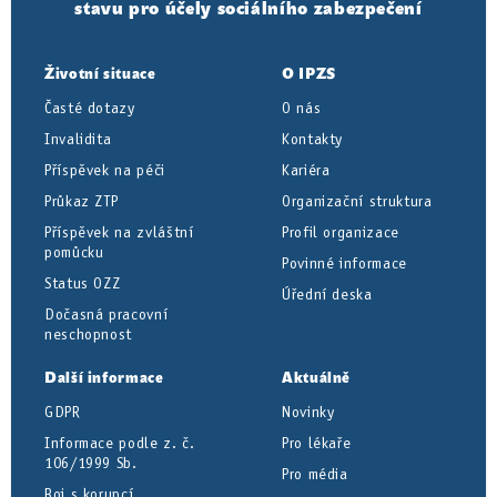
stavu pro účely sociálního zabezpečení
Životní situace
O IPZS
Časté dotazy
O nás
Invalidita
Kontakty
Příspěvek na péči
Kariéra
Průkaz ZTP
Organizační struktura
Příspěvek na zvláštní
Profil organizace
pomůcku
Povinné informace
Status OZZ
Úřední deska
Dočasná pracovní
neschopnost
Další informace
Aktuálně
GDPR
Novinky
Informace podle z. č.
Pro lékaře
106/1999 Sb.
Pro média
Boj s korupcí