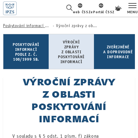
MENU
web ČSSZ
ePortál ČSSZ
ŽIVOTNÍ SITUACE
Poskytování informací podle z. č. 106/1999 Sb.
Výroční zprávy z oblasti poskytování informací
ČASTÉ DOTAZY
VÝROČNÍ
POSKYTOVÁNÍ
ZPRÁVY
ZVEŘEJNĚNÉ
INFORMACÍ
Z OBLASTI
A DOPROVODNÉ
PODLE Z. Č.
O NÁS
POSKYTOVÁNÍ
INFORMACE
106/1999 SB.
INFORMACÍ
KARIÉRA
VÝROČNÍ ZPRÁVY
PRO LÉKAŘE
Z OBLASTI
PRO MÉDIA
POSKYTOVÁNÍ
KONTAKTY
INFORMACÍ
V souladu s § 5 odst. 1 písm. f)
zákona