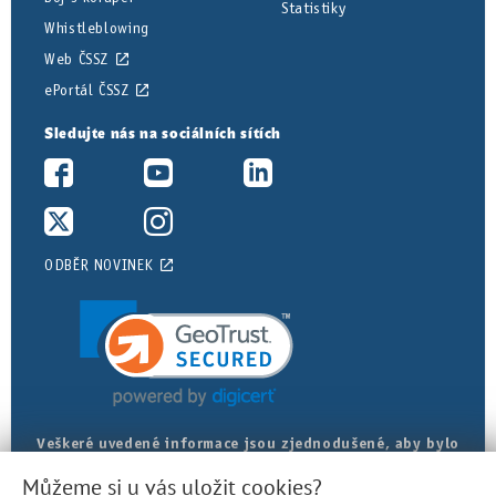
Statistiky
Whistleblowing
Web ČSSZ
ePortál ČSSZ
Sledujte nás na sociálních sítích
ODBĚR NOVINEK
Veškeré uvedené informace jsou zjednodušené, aby bylo
posudkové lékařství srozumitelnější. Přesná znění
Můžeme si u vás uložit cookies?
najdete v právních předpisech.