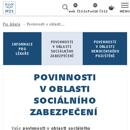
MENU
web ČSSZ
ePortál ČSSZ
ŽIVOTNÍ SITUACE
Pro lékaře
Povinnosti v oblasti sociálního zabezpečení
ČASTÉ DOTAZY
POVINNOSTI
POVINNOSTI
INFORMACE
V OBLASTI
V OBLASTI
PRO
SOCIÁLNÍHO
NEMOCENSKÉHO
O NÁS
LÉKAŘE
ZABEZPEČENÍ
POJIŠTĚNÍ
KARIÉRA
POVINNOSTI
PRO LÉKAŘE
V OBLASTI
PRO MÉDIA
SOCIÁLNÍHO
KONTAKTY
ZABEZPEČENÍ
Vaše
povinnosti v oblasti sociálního