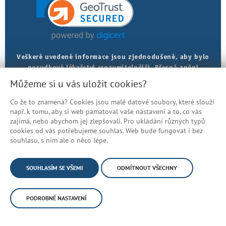
Veškeré uvedené informace jsou zjednodušené, aby bylo
posudkové lékařství srozumitelnější. Přesná znění
najdete v právních předpisech.
Můžeme si u vás uložit cookies?
Co že to znamená? Cookies jsou malé datové soubory, které slouží
Prohlášení o přístupnosti
např. k tomu, aby si web pamatoval vaše nastavení a to, co vás
Mapa stránek
zajímá, nebo abychom jej zlepšovali. Pro ukládání různých typů
cookies od vás potřebujeme souhlas. Web bude fungovat i bez
© Česká správa sociálního zabezpečení
souhlasu, s ním ale o něco lépe.
SOUHLASÍM SE VŠEMI
ODMÍTNOUT VŠECHNY
PODROBNÉ NASTAVENÍ