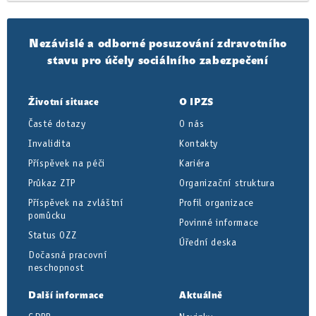
Nezávislé a odborné posuzování zdravotního
stavu pro účely sociálního zabezpečení
Životní situace
O IPZS
Časté dotazy
O nás
Invalidita
Kontakty
Příspěvek na péči
Kariéra
Průkaz ZTP
Organizační struktura
Příspěvek na zvláštní
Profil organizace
pomůcku
Povinné informace
Status OZZ
Úřední deska
Dočasná pracovní
neschopnost
Další informace
Aktuálně