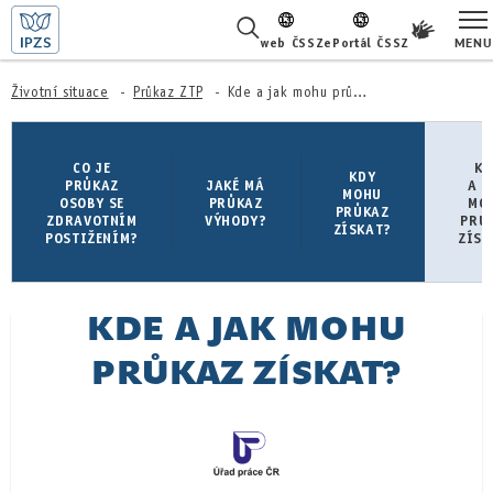
MENU
web ČSSZ
ePortál ČSSZ
ŽIVOTNÍ SITUACE
Životní situace
Průkaz ZTP
Kde a jak mohu průkaz získat?
ČASTÉ DOTAZY
CO JE
KD
KDY
PRŮKAZ
JAKÉ MÁ
A J
MOHU
O NÁS
OSOBY SE
PRŮKAZ
MO
PRŮKAZ
ZDRAVOTNÍM
VÝHODY?
PRŮ
ZÍSKAT?
POSTIŽENÍM?
ZÍSK
KARIÉRA
PRO LÉKAŘE
KDE A JAK MOHU
PRO MÉDIA
PRŮKAZ ZÍSKAT?
KONTAKTY