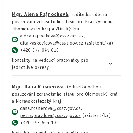
Mgr. Alena Rajnochová
, ředitelka odboru
posuzování zdravotního stavu pro Kraj Vysočina,
Jihomoravský kraj a Zlínský kraj
alena.rajnochova
,
dita.vaskovicova
(asistent/ka)
+420 577 041 610
kontakty na vedoucí pracovníky pro
jednotlivé okresy
Mgr. Dana Rösnerová
, ředitelka odboru
posuzování zdravotního stavu pro Olomoucký kraj
a Moravskoslezský kraj
dana.rosnerova
,
petra.pravdova
(asistent/ka)
+420 553 604 135
kontakty na vedoucí pracovníky pro