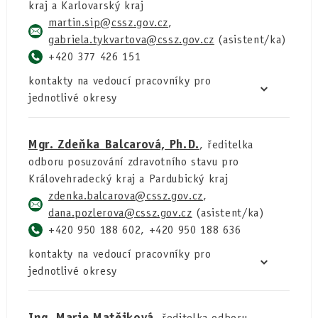
kraj a Karlovarský kraj
martin.sip
,
gabriela.tykvartova
(asistent/ka)
+420 377 426 151
kontakty na vedoucí pracovníky pro
jednotlivé okresy
Mgr. Zdeňka Balcarová, Ph.D.
, ředitelka
odboru posuzování zdravotního stavu pro
Královehradecký kraj a Pardubický kraj
zdenka.balcarova
,
dana.pozlerova
(asistent/ka)
+420 950 188 602, +420 950 188 636
kontakty na vedoucí pracovníky pro
jednotlivé okresy
Ing. Marie Matějková
, ředitelka odboru