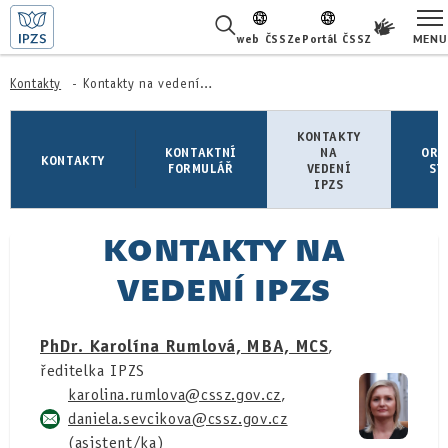
MENU
web ČSSZ
ePortál ČSSZ
ŽIVOTNÍ SITUACE
Kontakty
Kontakty na vedení IPZS
ČASTÉ DOTAZY
KONTAKTY
KONTAKTNÍ
NA
ORG
KONTAKTY
FORMULÁŘ
VEDENÍ
ST
O NÁS
IPZS
KARIÉRA
KONTAKTY NA
PRO LÉKAŘE
VEDENÍ IPZS
PRO MÉDIA
PhDr. Karolína Rumlová, MBA, MCS
,
ředitelka IPZS
KONTAKTY
karolina.rumlova
,
daniela.sevcikova
(asistent/ka)