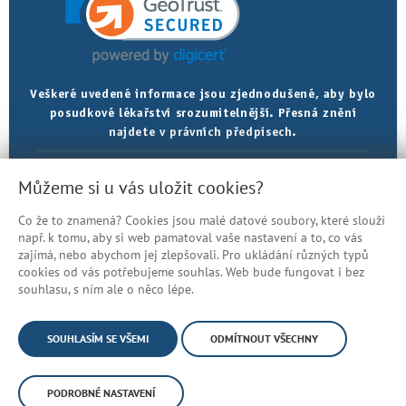
Veškeré uvedené informace jsou zjednodušené, aby bylo
posudkové lékařství srozumitelnější. Přesná znění
najdete v právních předpisech.
Prohlášení o přístupnosti
Můžeme si u vás uložit cookies?
Mapa stránek
Co že to znamená? Cookies jsou malé datové soubory, které slouží
© Česká správa sociálního zabezpečení
např. k tomu, aby si web pamatoval vaše nastavení a to, co vás
zajímá, nebo abychom jej zlepšovali. Pro ukládání různých typů
cookies od vás potřebujeme souhlas. Web bude fungovat i bez
souhlasu, s ním ale o něco lépe.
SOUHLASÍM SE VŠEMI
ODMÍTNOUT VŠECHNY
PODROBNÉ NASTAVENÍ