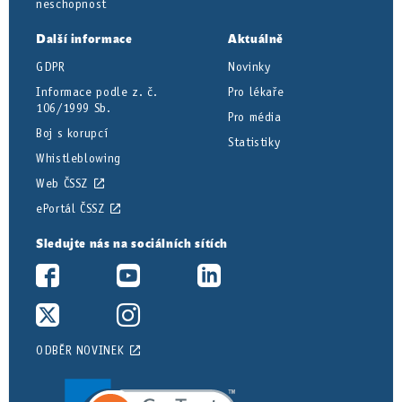
neschopnost
Další informace
Aktuálně
GDPR
Novinky
Informace podle z. č.
Pro lékaře
106/1999 Sb.
Pro média
Boj s korupcí
Statistiky
Whistleblowing
Web ČSSZ
ePortál ČSSZ
Sledujte nás na sociálních sítích
ODBĚR NOVINEK