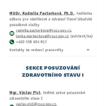
MUDr. Radmila Pastorková, Ph.D.
, ředitelka
odboru pro námitkové a odvolací řízení lékařské
posudkové služby
radmila.pastorkova
,
lenka.machackova
(asistent/ka)
+420 558 604 817
kontakty na vedoucí pracovníky
SEKCE POSUZOVÁNÍ
ZDRAVOTNÍHO STAVU I
Mgr. Václav Pícl
, ředitel sekce posuzování
zdravotního stavu I
vaclav.picl
,