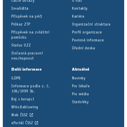
Časté dotazy
O nás
Invalidita
Kontakty
Příspěvek na péči
Kariéra
Průkaz ZTP
Organizační struktura
Příspěvek na zvláštní
Profil organizace
pomůcku
Povinné informace
Status OZZ
Úřední deska
Dočasná pracovní
neschopnost
Další informace
Aktuálně
GDPR
Novinky
Informace podle z. č.
Pro lékaře
106/1999 Sb.
Pro média
Boj s korupcí
Statistiky
Whistleblowing
Web ČSSZ
ePortál ČSSZ