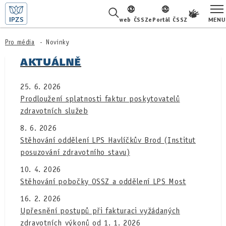
MENU
web ČSSZ
ePortál ČSSZ
ŽIVOTNÍ SITUACE
Pro média
Novinky
AKTUÁLNĚ
ČASTÉ DOTAZY
25. 6. 2026
O NÁS
Prodloužení splatnosti faktur poskytovatelů
zdravotních služeb
KARIÉRA
8. 6. 2026
PRO LÉKAŘE
Stěhování oddělení LPS Havlíčkův Brod (Institut
posuzování zdravotního stavu)
PRO MÉDIA
10. 4. 2026
Stěhování pobočky OSSZ a oddělení LPS Most
KONTAKTY
16. 2. 2026
Upřesnění postupů při fakturaci vyžádaných
zdravotních výkonů od 1. 1. 2026