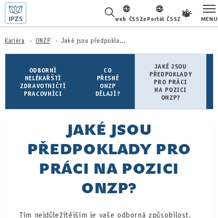
MENU
web ČSSZ
ePortál ČSSZ
ŽIVOTNÍ SITUACE
Kariéra
ONZP
Jaké jsou předpoklady pro práci na pozici ONZP?
ČASTÉ DOTAZY
JAKÉ JSOU
ODBORNÍ
CO
PŘEDPOKLADY
NELÉKAŘŠTÍ
PŘESNĚ
PRO PRÁCI
ZDRAVOTNIČTÍ
ONZP
O NÁS
NA POZICI
PRACOVNÍCI
DĚLAJÍ?
ONZP?
KARIÉRA
JAKÉ JSOU
PRO LÉKAŘE
PŘEDPOKLADY PRO
PRO MÉDIA
PRÁCI NA POZICI
KONTAKTY
ONZP?
Tím nejdůležitějším je vaše odborná způsobilost.