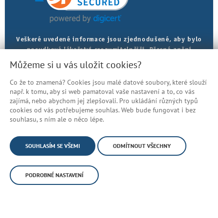
Veškeré uvedené informace jsou zjednodušené, aby bylo
posudkové lékařství srozumitelnější. Přesná znění
najdete v právních předpisech.
Můžeme si u vás uložit cookies?
Co že to znamená? Cookies jsou malé datové soubory, které slouží
Prohlášení o přístupnosti
např. k tomu, aby si web pamatoval vaše nastavení a to, co vás
Mapa stránek
zajímá, nebo abychom jej zlepšovali. Pro ukládání různých typů
cookies od vás potřebujeme souhlas. Web bude fungovat i bez
© Česká správa sociálního zabezpečení
souhlasu, s ním ale o něco lépe.
SOUHLASÍM SE VŠEMI
ODMÍTNOUT VŠECHNY
PODROBNÉ NASTAVENÍ