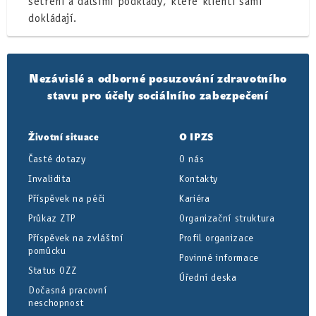
šetření a dalšími podklady, které klienti sami
dokládají.
Nezávislé a odborné posuzování zdravotního
stavu pro účely sociálního zabezpečení
Životní situace
O IPZS
Časté dotazy
O nás
Invalidita
Kontakty
Příspěvek na péči
Kariéra
Průkaz ZTP
Organizační struktura
Příspěvek na zvláštní
Profil organizace
pomůcku
Povinné informace
Status OZZ
Úřední deska
Dočasná pracovní
neschopnost