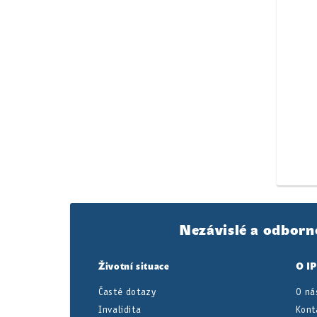
Nezávislé a odborn
Životní situace
O I
Časté dotazy
O ná
Invalidita
Kont