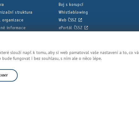
éra
Boj s korupcí
nizační struktura
Whistleblowing
il organizace
Web ČSSZ
nné informace
ePortál ČSSZ
ní deska
eré slouží např. k tomu, aby si web pamatoval vaše nastavení a to, co vá
dnodušené, aby bylo posudkové lékařství srozumitelnější. Přesná z
bude fungovat i bez souhlasu, s ním ale o něco lépe.
CHNY