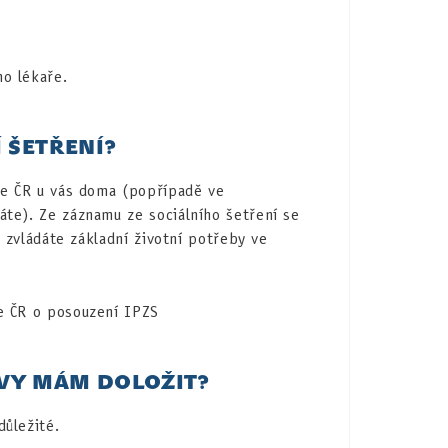
ho lékaře.
Í ŠETŘENÍ?
áce ČR u vás doma (popřípadě ve
áte). Ze záznamu ze sociálního šetření se
k zvládáte základní životní potřeby ve
e ČR o posouzení IPZS
VY MÁM DOLOŽIT?
ůležité.