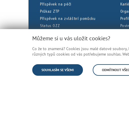
Příspěvek na péči
Kari
Průkaz ZTP
Orga
Příspěvek na zvláštní pomůcku
Prof
Status OZZ
Povi
Dočasná pracovní neschopnost
Úřed
Můžeme si u vás uložit cookies?
Co že to znamená? Cookies jsou malé datové soubory, kt
Veškeré uvedené informace jsou zje
různých typů cookies od vás potřebujeme souhlas. Web 
© Česká správa sociálního zabezpečení
SOUHLASÍM SE VŠEMI
ODMÍTNOUT VŠE