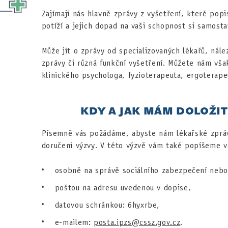
Zajímají nás hlavně zprávy z vyšetření, které popi
potíží a jejich dopad na vaši schopnost si samosta
Může jít o zprávy od specializovaných lékařů, nál
zprávy či různá funkční vyšetření. Můžete nám však
klinického psychologa, fyzioterapeuta, ergoterape
KDY A JAK MÁM DOLOŽIT
Písemně vás požádáme, abyste nám lékařské zprávy
doručení výzvy. V této výzvě vám také popíšeme v
osobně na správě sociálního zabezpečení nebo
poštou na adresu uvedenou v dopise,
datovou schránkou: 6hyxrbe,
e-mailem:
posta.ipzs@cssz.gov.cz
.