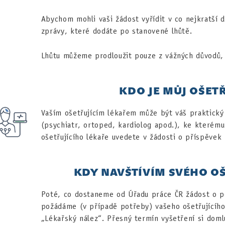
Abychom mohli vaši žádost vyřídit v co nejkratší
zprávy, které dodáte po stanovené lhůtě.
Lhůtu můžeme prodloužit pouze z vážných důvodů,
KDO JE MŮJ OŠETŘ
Vaším ošetřujícím lékařem může být váš praktický 
(psychiatr, ortoped, kardiolog apod.), ke kterému
ošetřujícího lékaře uvedete v žádosti o příspěvek 
KDY NAVŠTÍVÍM SVÉHO OŠ
Poté, co dostaneme od Úřadu práce ČR žádost o p
požádáme (v případě potřeby) vašeho ošetřujícího l
„Lékařský nález“. Přesný termín vyšetření si doml