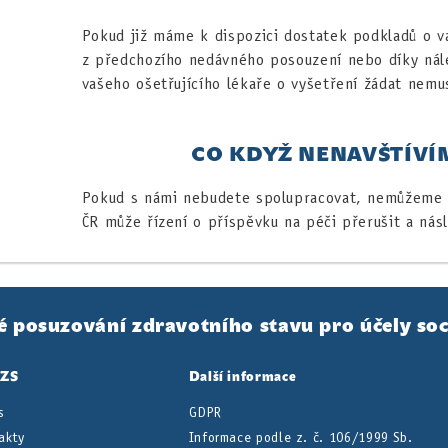
Pokud již máme k dispozici dostatek podkladů o v
z předchozího nedávného posouzení nebo díky nál
vašeho ošetřujícího lékaře o vyšetření žádat nemu
CO KDYŽ NENAVŠTÍVÍ
Pokud s námi nebudete spolupracovat, nemůžeme p
ČR může řízení o příspěvku na péči přerušit a násl
é posuzování zdravotního stavu pro účely soc
PZS
Další informace
s
GDPR
akty
Informace podle z. č. 106/1999 Sb.