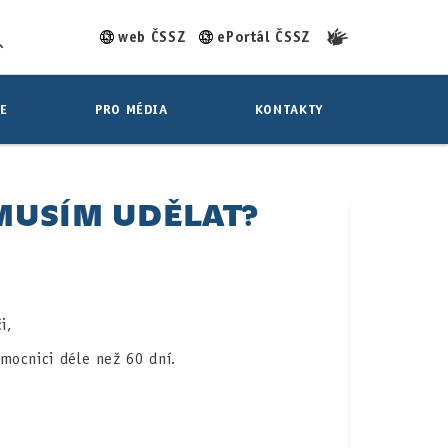
web ČSSZ
ePortál ČSSZ
E
PRO MÉDIA
KONTAKTY
MUSÍM UDĚLAT?
i,
emocnici déle než 60 dní.