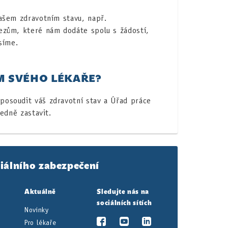
ašem zdravotním stavu, např.
ezům, které nám dodáte spolu s žádostí,
síme.
M SVÉHO LÉKAŘE?
osoudit váš zdravotní stav a Úřad práce
edně zastavit.
iálního zabezpečení
Aktuálně
Sledujte nás na
sociálních sítích
Novinky
Pro lékaře