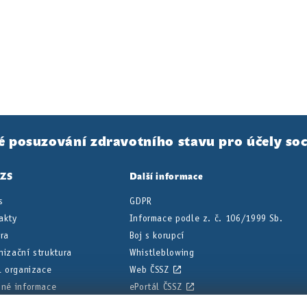
é posuzování zdravotního stavu pro účely soc
PZS
Další informace
s
GDPR
akty
Informace podle z. č. 106/1999 Sb.
éra
Boj s korupcí
nizační struktura
Whistleblowing
il organizace
Web ČSSZ
nné informace
ePortál ČSSZ
ní deska