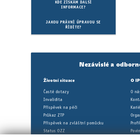
KDE ZÍSKÁM DALŠÍ
INFORMACE?
JAKOU PRÁVNÍ ÚPRAVOU SE
ŘÍDÍTE?
Nezávislé a odborn
Životní situace
O I
Časté dotazy
O ná
Invalidita
Kont
Příspěvek na péči
Kari
Průkaz ZTP
Orga
Příspěvek na zvláštní pomůcku
Prof
Status OZZ
Povi
Dočasná pracovní neschopnost
Úřed