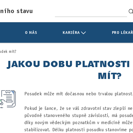
tního stavu
O NÁS
KARIÉRA
PRO LÉKAŘ
udek mít?
JAKOU DOBU PLATNOSTI
MÍT?
Posudek může mít dočasnou nebo trvalou platnost
Pokud je šance, že se váš zdravotní stav zlepší n
původně stanoveného stupně závislosti, má posu
díky novým vědeckým poznatkům v medicíně můžet
stabilizovat. Délku platnosti posudku stanovíme 