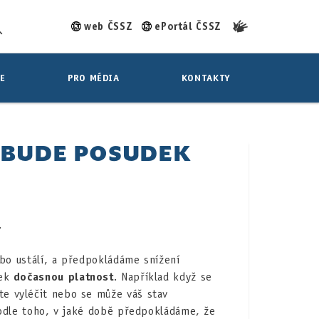
web ČSSZ
ePortál ČSSZ
E
PRO MÉDIA
KONTAKTY
 BUDE POSUDEK
.
ebo ustálí, a předpokládáme snížení
dek
dočasnou platnost
. Například když se
e vyléčit nebo se může váš stav
podle toho, v jaké době předpokládáme, že