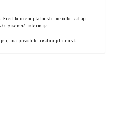
. Před koncem platnosti posudku zahájí
vás písemně informuje.
lepší, má posudek
trvalou platnost
.