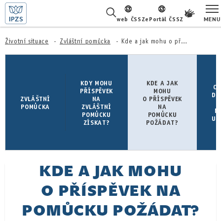
MENU
web ČSSZ
ePortál ČSSZ
ŽIVOTNÍ SITUACE
Životní situace
Zvláštní pomůcka
Kde a jak mohu o příspěvek na pomůcku požádat?
ČASTÉ DOTAZY
KDY MOHU
KDE A JAK
C
O NÁS
PŘÍSPĚVEK
MOHU
DO
ZVLÁŠTNÍ
NA
O PŘÍSPĚVEK
POMŮCKA
ZVLÁŠTNÍ
NA
M
KARIÉRA
POMŮCKU
POMŮCKU
UD
ZÍSKAT?
POŽÁDAT?
PRO LÉKAŘE
PRO MÉDIA
KDE A JAK MOHU
KONTAKTY
O PŘÍSPĚVEK NA
POMŮCKU POŽÁDAT?