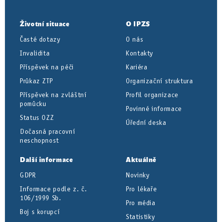
Životní situace
O IPZS
Časté dotazy
O nás
Invalidita
Kontakty
Příspěvek na péči
Kariéra
Průkaz ZTP
Organizační struktura
Příspěvek na zvláštní
Profil organizace
pomůcku
Povinné informace
Status OZZ
Úřední deska
Dočasná pracovní
neschopnost
Další informace
Aktuálně
GDPR
Novinky
Informace podle z. č.
Pro lékaře
106/1999 Sb.
Pro média
Boj s korupcí
Statistiky