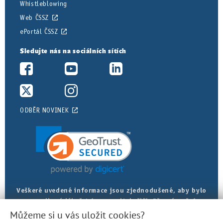
Whistleblowing
Web ČSSZ
ePortál ČSSZ
Sledujte nás na sociálních sítích
ODBĚR NOVINEK
Veškeré uvedené informace jsou zjednodušené, aby bylo
posudkové lékařství srozumitelnější. Přesná znění
najdete v právních předpisech.
Můžeme si u vás uložit cookies?