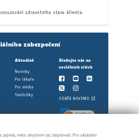
posuzování zdravotního stavu klienta.
iálního zabezpečení
Aktuálně
Sledujte nás na
sociálních sítích
Novinky
Pro lékaře
Pro média
Statistiky
ODBĚR NOVINEK
s zajímá, nebo abychom jej zlepšovali. Pro ukládání
nění najdete v právních předpisech.