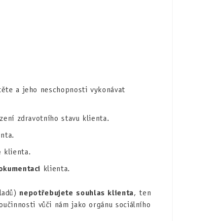
těte a jeho neschopnosti vykonávat
zení zdravotního stavu klienta.
nta.
e
klienta.
dokumentaci
klienta.
kladů)
nepotřebujete souhlas klienta
, ten
oučinnosti vůči nám jako orgánu sociálního