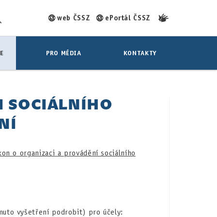
web ČSSZ
ePortál ČSSZ
E
PRO MÉDIA
KONTAKTY
I SOCIÁLNÍHO
NÍ
kon o organizaci a provádění sociálního
muto vyšetření podrobit) pro účely: