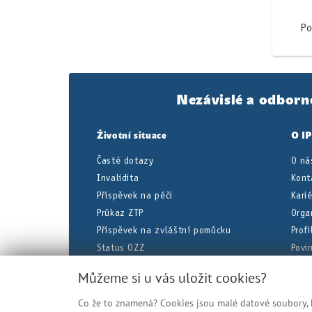
Po
Nezávislé a odborn
Životní situace
O I
Časté dotazy
O ná
Invalidita
Kont
Příspěvek na péči
Kari
Průkaz ZTP
Orga
Příspěvek na zvláštní pomůcku
Prof
Status OZZ
Povi
Dočasná pracovní neschopnost
Úřed
Můžeme si u vás uložit cookies?
Co že to znamená? Cookies jsou malé datové soubory, kt
Veškeré uvedené informace jsou zje