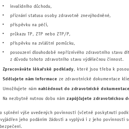
invalidního důchodu,
přiznání statusu osoby zdravotně znevýhodněné,
příspěvku na péči,
průkazu TP, ZTP nebo ZTP/P,
příspěvku na zvláštní pomůcku,
posouzení dlouhodobě nepříznivého zdravotního stavu dí
z důvodu tohoto zdravotního stavu výdělečnou činnost.
Zpracováváte lékařské podklady
, které jsou třeba k posou
Sdělujete nám informace
ze zdravotnické dokumentace klie
Umožňujete nám
nahlédnout do zdravotnické dokumentac
Na nezbytně nutnou dobu nám
zapůjčujete zdravotnickou 
o splnění výše uvedených povinností (včetně poskytnutí pod
 vyjádřen jeho podáním žádosti a vyplývá i z jeho povinnosti s
bezpečení.