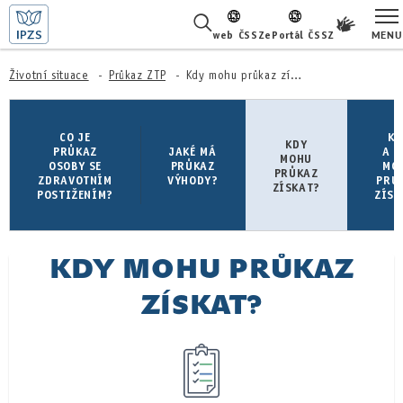
MENU
web ČSSZ
ePortál ČSSZ
ŽIVOTNÍ SITUACE
Životní situace
Průkaz ZTP
Kdy mohu průkaz získat?
ČASTÉ DOTAZY
CO JE
KD
KDY
PRŮKAZ
JAKÉ MÁ
A J
MOHU
O NÁS
OSOBY SE
PRŮKAZ
MO
PRŮKAZ
ZDRAVOTNÍM
VÝHODY?
PRŮ
ZÍSKAT?
POSTIŽENÍM?
ZÍSK
KARIÉRA
PRO LÉKAŘE
KDY MOHU PRŮKAZ
PRO MÉDIA
ZÍSKAT?
KONTAKTY