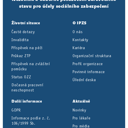
stavu pro účely sociálního zabezpečení
Životní situace
O IPZS
Časté dotazy
O nás
Invalidita
Kontakty
Příspěvek na péči
Kariéra
Průkaz ZTP
Organizační struktura
Příspěvek na zvláštní
Profil organizace
pomůcku
Povinné informace
Status OZZ
Úřední deska
Dočasná pracovní
neschopnost
Další informace
Aktuálně
GDPR
Novinky
Informace podle z. č.
Pro lékaře
106/1999 Sb.
Pro média