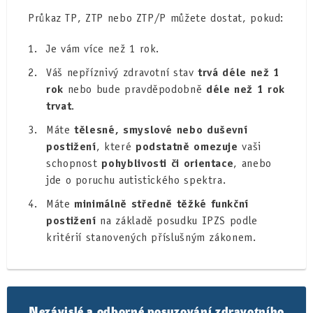
Průkaz TP, ZTP nebo ZTP/P můžete dostat, pokud:
Je vám více než 1 rok.
Váš nepříznivý zdravotní stav
trvá déle než 1
rok
nebo bude pravděpodobně
déle než 1 rok
trvat
.
Máte
tělesné, smyslové nebo duševní
postižení
, které
podstatně omezuje
vaši
schopnost
pohyblivosti či orientace
, anebo
jde o poruchu autistického spektra.
Máte
minimálně středně těžké funkční
postižení
na základě posudku IPZS podle
kritérií stanovených příslušným zákonem.
Nezávislé a odborné posuzování zdravotního