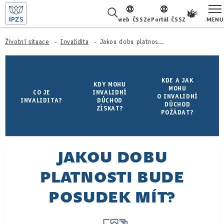
MENU
web ČSSZ
ePortál ČSSZ
ŽIVOTNÍ SITUACE
Životní situace
Invalidita
Jakou dobu platnosti bude posudek mít?
ČASTÉ DOTAZY
KDE A JAK
KDY MOHU
MOHU
O NÁS
CO JE
INVALIDNÍ
O INVALIDNÍ
INVALIDITA?
DŮCHOD
DŮCHOD
ZÍSKAT?
POŽÁDAT?
KARIÉRA
PRO LÉKAŘE
JAKOU DOBU
PRO MÉDIA
PLATNOSTI BUDE
KONTAKTY
POSUDEK MÍT?