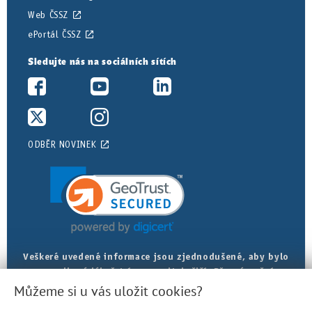
Web ČSSZ
ePortál ČSSZ
Sledujte nás na sociálních sítích
ODBĚR NOVINEK
Veškeré uvedené informace jsou zjednodušené, aby bylo
posudkové lékařství srozumitelnější. Přesná znění
najdete v právních předpisech.
Můžeme si u vás uložit cookies?