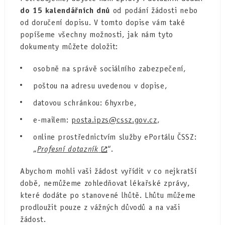
do 15 kalendářních dnů
od podání žádosti nebo
od doručení dopisu. V tomto dopise vám také
popíšeme všechny možnosti, jak nám tyto
dokumenty můžete doložit:
osobně na správě sociálního zabezpečení,
poštou na adresu uvedenou v dopise,
datovou schránkou: 6hyxrbe,
e-mailem:
posta.ipzs@cssz.gov.cz
,
online prostřednictvím služby ePortálu ČSSZ:
„
Profesní dotazník
“.
Abychom mohli vaši žádost vyřídit v co nejkratší
době, nemůžeme zohledňovat lékařské zprávy,
které dodáte po stanovené lhůtě. Lhůtu můžeme
prodloužit pouze z vážných důvodů a na vaši
žádost.