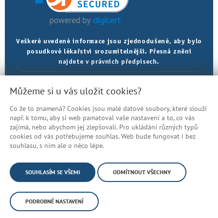
Veškeré uvedené informace jsou zjednodušené, aby bylo
posudkové lékařství srozumitelnější. Přesná znění
najdete v právních předpisech.
Prohlášení o přístupnosti
Můžeme si u vás uložit cookies?
Mapa stránek
Co že to znamená? Cookies jsou malé datové soubory, které slouží
© Česká správa sociálního zabezpečení
např. k tomu, aby si web pamatoval vaše nastavení a to, co vás
zajímá, nebo abychom jej zlepšovali. Pro ukládání různých typů
cookies od vás potřebujeme souhlas. Web bude fungovat i bez
souhlasu, s ním ale o něco lépe.
SOUHLASÍM SE VŠEMI
ODMÍTNOUT VŠECHNY
PODROBNÉ NASTAVENÍ