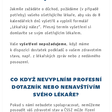
Jakmile zažádáte o důchod, požádáme (v případě
potřeby) vašeho ošetřujícího lékaře, aby vás do 8
kalendářních dnů vyšetřil a vyplnil formulář
„Lékařský nález“. Přesný termín vyšetření si
domluvíte se svým ošetřujícím lékařem.
Vaše
vyšetření nepožadujeme
, když máme
k dispozici dostatek podkladů o vašem zdravotním
stavu, např. z lékařských zpráv nebo z nedávného
posouzení.
CO KDYŽ NEVYPLNÍM PROFESNÍ
DOTAZNÍK NEBO NENAVŠTÍVÍM
SVÉHO LÉKAŘE?
Pokud s námi nebudete spolupracovat, nemůžeme
posoudit váš zdravotní stav a ČSSZ může řízení