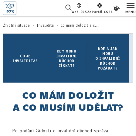
MENU
web ČSSZ
ePortál ČSSZ
ŽIVOTNÍ SITUACE
Životní situace
Invalidita
Co mám doložit a co musím udělat?
ČASTÉ DOTAZY
KDE A JAK
KDY MOHU
MOHU
O NÁS
CO JE
INVALIDNÍ
O INVALIDNÍ
INVALIDITA?
DŮCHOD
DŮCHOD
ZÍSKAT?
POŽÁDAT?
KARIÉRA
PRO LÉKAŘE
CO MÁM DOLOŽIT
PRO MÉDIA
A CO MUSÍM UDĚLAT?
KONTAKTY
Po podání žádosti o invalidní důchod správa