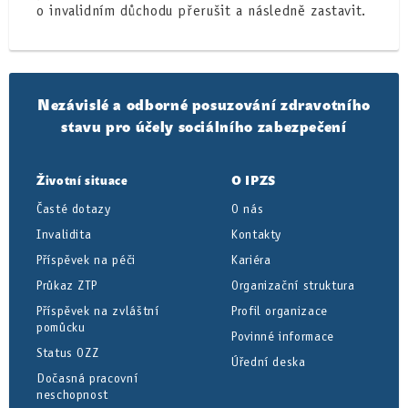
o invalidním důchodu přerušit a následně zastavit.
Nezávislé a odborné posuzování zdravotního
stavu pro účely sociálního zabezpečení
Životní situace
O IPZS
Časté dotazy
O nás
Invalidita
Kontakty
Příspěvek na péči
Kariéra
Průkaz ZTP
Organizační struktura
Příspěvek na zvláštní
Profil organizace
pomůcku
Povinné informace
Status OZZ
Úřední deska
Dočasná pracovní
neschopnost