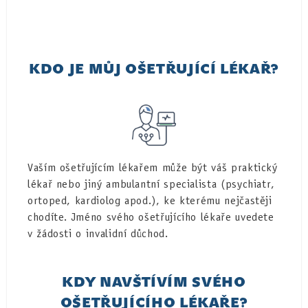
KDO JE MŮJ OŠETŘUJÍCÍ LÉKAŘ?
Vaším ošetřujícím lékařem může být váš praktický
lékař nebo jiný ambulantní specialista (psychiatr,
ortoped, kardiolog apod.), ke kterému nejčastěji
chodíte. Jméno svého ošetřujícího lékaře uvedete
v žádosti o invalidní důchod.
KDY NAVŠTÍVÍM SVÉHO
OŠETŘUJÍCÍHO LÉKAŘE?