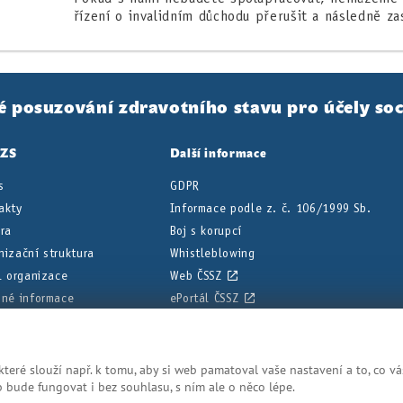
řízení o invalidním důchodu přerušit a následně zas
é posuzování zdravotního stavu pro účely soc
PZS
Další informace
s
GDPR
akty
Informace podle z. č. 106/1999 Sb.
éra
Boj s korupcí
nizační struktura
Whistleblowing
il organizace
Web ČSSZ
nné informace
ePortál ČSSZ
ní deska
eré slouží např. k tomu, aby si web pamatoval vaše nastavení a to, co vá
dnodušené, aby bylo posudkové lékařství srozumitelnější. Přesná z
bude fungovat i bez souhlasu, s ním ale o něco lépe.