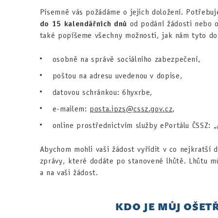
Písemně vás požádáme o jejich doložení. Potřebuj
do 15 kalendářních dnů
od podání žádosti nebo o
také popíšeme všechny možnosti, jak nám tyto do
osobně na správě sociálního zabezpečení,
poštou na adresu uvedenou v dopise,
datovou schránkou: 6hyxrbe,
e-mailem:
posta.ipzs@cssz.gov.cz
,
online prostřednictvím služby ePortálu ČSSZ: „
Abychom mohli vaši žádost vyřídit v co nejkratší
zprávy, které dodáte po stanovené lhůtě. Lhůtu m
a na vaši žádost.
KDO JE MŮJ OŠETŘ