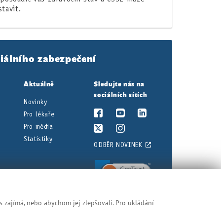
tavit.
iálního zabezpečení
Aktuálně
Sledujte nás na
sociálních sítích
Novinky
Pro lékaře
Pro média
Statistiky
ODBĚR NOVINEK
s zajímá, nebo abychom jej zlepšovali. Pro ukládání
nění najdete v právních předpisech.