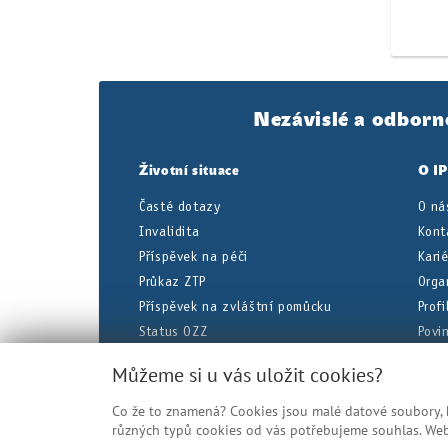
Nezávislé a odborn
Životní situace
O I
Časté dotazy
O ná
Invalidita
Kont
Příspěvek na péči
Kari
Průkaz ZTP
Orga
Příspěvek na zvláštní pomůcku
Prof
Status OZZ
Povi
Dočasná pracovní neschopnost
Úřed
Můžeme si u vás uložit cookies?
Co že to znamená? Cookies jsou malé datové soubory, kt
Veškeré uvedené informace jsou zje
různých typů cookies od vás potřebujeme souhlas. Web 