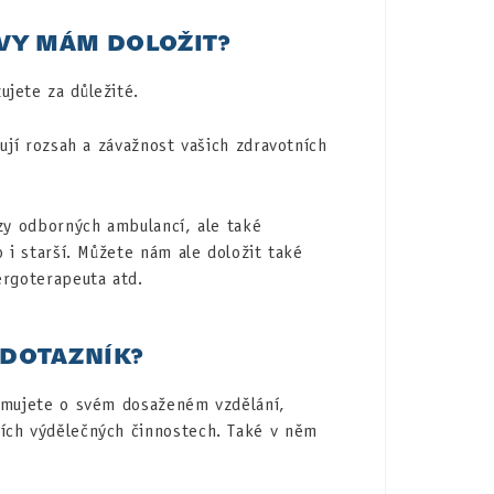
VY MÁM DOLOŽIT?
jete za důležité.
sují rozsah a závažnost vašich zdravotních
ezy odborných ambulancí, ale také
o i starší. Můžete nám ale doložit také
ergoterapeuta atd.
 DOTAZNÍK?
ormujete o svém dosaženém vzdělání,
ích výdělečných činnostech. Také v něm