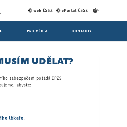
web ČSSZ
ePortál ČSSZ
E
PRO MÉDIA
KONTAKTY
MUSÍM UDĚLAT?
álního zabezpečení požádá IPZS
bujeme, abyste:
cího lékaře
.