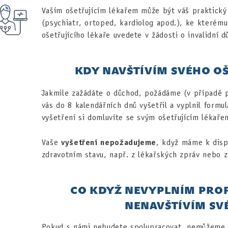
Vaším ošetřujícím lékařem může být váš praktický 
(psychiatr, ortoped, kardiolog apod.), ke kterému
ošetřujícího lékaře uvedete v žádosti o invalidní d
KDY NAVŠTÍVÍM SVÉHO OŠ
Jakmile zažádáte o důchod, požádáme (v případě p
vás do 8 kalendářních dnů vyšetřil a vyplnil formu
vyšetření si domluvíte se svým ošetřujícím lékaře
Vaše
vyšetření nepožadujeme
, když máme k disp
zdravotním stavu, např. z lékařských zpráv nebo 
CO KDYŽ NEVYPLNÍM PROF
NENAVŠTÍVÍM SV
Pokud s námi nebudete spolupracovat, nemůžeme p