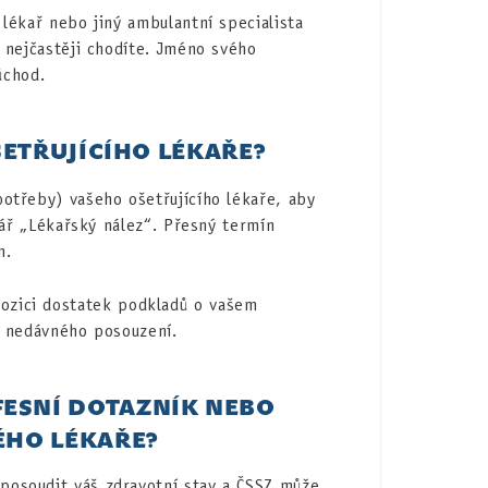
lékař nebo jiný ambulantní specialista
 nejčastěji chodíte. Jméno svého
ůchod.
ETŘUJÍCÍHO LÉKAŘE?
otřeby) vašeho ošetřujícího lékaře, aby
lář „Lékařský nález“. Přesný termín
m.
ozici dostatek podkladů o vašem
z nedávného posouzení.
ESNÍ DOTAZNÍK NEBO
ÉHO LÉKAŘE?
osoudit váš zdravotní stav a ČSSZ může