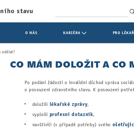
tního stavu
O NÁS
KARIÉRA
PRO LÉKAŘ
 udělat?
CO MÁM DOLOŽIT A CO 
Po podání žádosti o invalidní důchod správa soci
o posouzení zdravotního stavu. K posouzení potře
lékařské zprávy
doložili
,
profesní dotazník
vyplnili
,
ošetřují
navštívili (v případě potřeby) svého